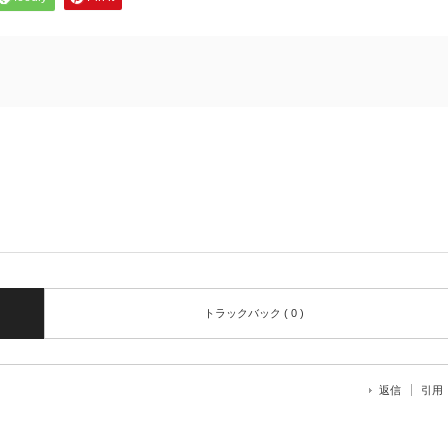
トラックバック ( 0 )
返信
引用